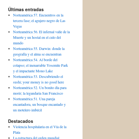
Últimas entradas
Norteamérica 57. Encuentros en la
tercera fase; el agujero negro de Las
Vegas
Norteamérica 56. El infernal valle de la
Muerte y un hostal en el culo del
mundo
Norteamérica 55. Darwin: donde la
geografía y el alma se encuentran
Norteamérica 54. Al borde del
colapso; el inenarrable Yosemite Park
y el impactante Mono Lake
Norteamérica 53. Descubriendo el
sushi; your money is no good here
Norteamérica 52. Un bonito día para
morir; la legandaria San Francisco
Norteamérica 51. Una pareja
encantadora, un bosque encantado y
un motelero imbécil
Destacados
Violencia hospitalaria en el Vía de la
Plata
La estructura del orden mundial