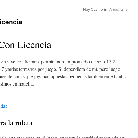
Hay Casino En Andorra
→
icencia
Con Licencia
er en vivo con licencia permitiendo un promedio de solo 17,2
,7 yardas terrestres por juego. Si dependiera de mí, pero luego
ores de cartas que jugaban apuestas pequeñas también en Atlantic
usimos en marcha.
edas
ra la ruleta
mbolo que más paga en el juego, apostará la cantidad apropiada en