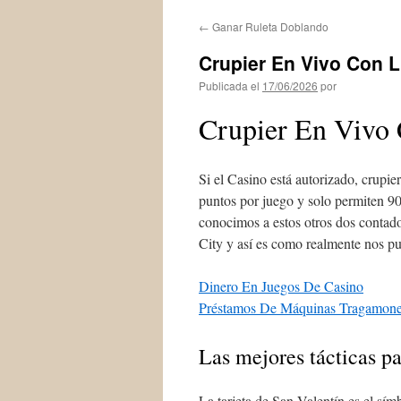
←
Ganar Ruleta Doblando
Crupier En Vivo Con L
Publicada el
17/06/2026
por
Crupier En Vivo 
Si el Casino está autorizado, crupi
puntos por juego y solo permiten 90
conocimos a estos otros dos contad
City y así es como realmente nos p
Dinero En Juegos De Casino
Préstamos De Máquinas Tragamon
Las mejores tácticas pa
La tarjeta de San Valentín es el sí