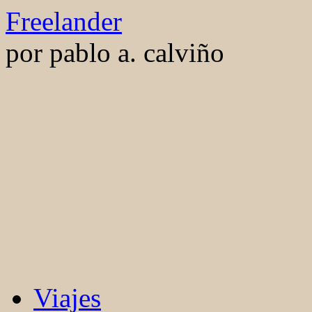
Saltar
Freelander
al
contenido
por pablo a. calviño
Viajes