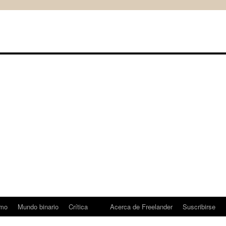
mo
Mundo binario
Crítica
Acerca de Freelander
Suscribirse