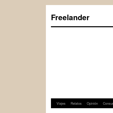
Saltar
al
Freelander
contenido
Viajes
Relatos
Opinión
Consu