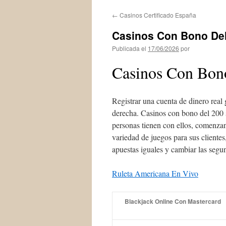
←
Casinos Certificado España
Casinos Con Bono Del
Publicada el
17/06/2026
por
Casinos Con Bon
Registrar una cuenta de dinero real
derecha. Casinos con bono del 200 s
personas tienen con ellos, comenzan
variedad de juegos para sus cliente
apuestas iguales y cambiar las segun
Ruleta Americana En Vivo
Blackjack Online Con Mastercard