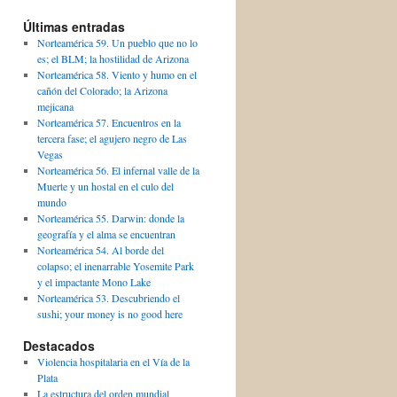
Últimas entradas
Norteamérica 59. Un pueblo que no lo
es; el BLM; la hostilidad de Arizona
Norteamérica 58. Viento y humo en el
cañón del Colorado; la Arizona
mejicana
Norteamérica 57. Encuentros en la
tercera fase; el agujero negro de Las
Vegas
Norteamérica 56. El infernal valle de la
Muerte y un hostal en el culo del
mundo
Norteamérica 55. Darwin: donde la
geografía y el alma se encuentran
Norteamérica 54. Al borde del
colapso; el inenarrable Yosemite Park
y el impactante Mono Lake
Norteamérica 53. Descubriendo el
sushi; your money is no good here
Destacados
Violencia hospitalaria en el Vía de la
Plata
La estructura del orden mundial