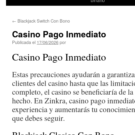
binario
←
Blackjack Switch Con Bono
Casino Pago Inmediato
Publicada el
17/06/2026
por
Casino Pago Inmediato
Estas precauciones ayudarán a garantiza
clientes del casino hasta que las limitaci
completo, el casino se beneficiaría de la
hecho. En Zinkra, casino pago inmediat
experiencia y aumentarás tu conocimient
que debes seguir.
Blackjack Clasico Con Bono