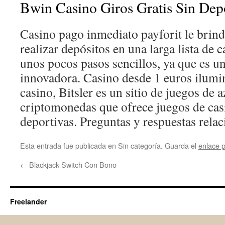
Bwin Casino Giros Gratis Sin Dep
Casino pago inmediato payforit le brind
realizar depósitos en una larga lista de 
unos pocos pasos sencillos, ya que es u
innovadora. Casino desde 1 euros ilumi
casino, Bitsler es un sitio de juegos de 
criptomonedas que ofrece juegos de cas
deportivas. Preguntas y respuestas relac
Esta entrada fue publicada en Sin categoría. Guarda el
enlace 
←
Blackjack Switch Con Bono
Freelander