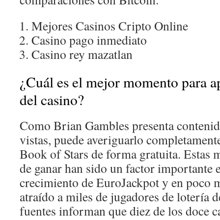
Mejores Casinos Cripto Online
Casino pago inmediato
Casino rey mazatlan
¿Cuál es el mejor momento para apo
del casino?
Como Brian Gambles presenta contenid
vistas, puede averiguarlo completament
Book of Stars de forma gratuita. Estas 
de ganar han sido un factor importante e
crecimiento de EuroJackpot y en poco 
atraído a miles de jugadores de lotería d
fuentes informan que diez de los doce c