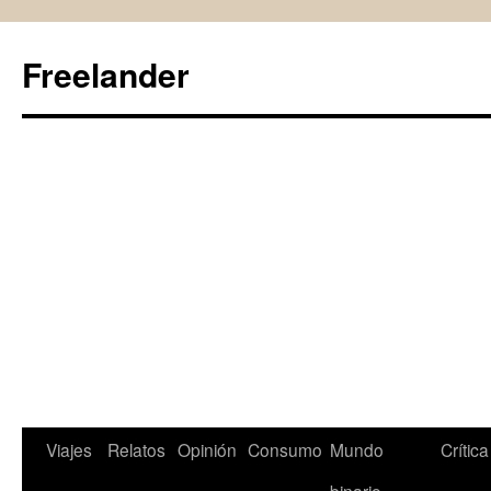
Saltar
al
Freelander
contenido
Viajes
Relatos
Opinión
Consumo
Mundo
Crítica