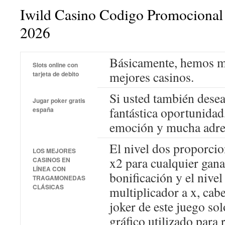
Iwild Casino Codigo Promociona
2026
Básicamente, hemos m
Slots online con
mejores casinos.
tarjeta de debito
Si usted también desea
Jugar poker gratis
fantástica oportunidad
españa
emoción y mucha adre
El nivel dos proporcio
LOS MEJORES
x2 para cualquier gana
CASINOS EN
LÍNEA CON
bonificación y el nivel
TRAGAMONEDAS
CLÁSICAS
multiplicador a x, cabe
joker de este juego sol
gráfico utilizado para 