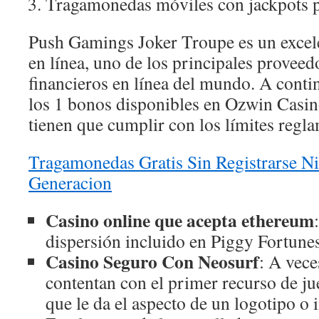
Tragamonedas móviles con jackpots p
Push Gamings Joker Troupe es un excele
en línea, uno de los principales proveed
financieros en línea del mundo. A cont
los 1 bonos disponibles en Ozwin Casino
tienen que cumplir con los límites regla
Tragamonedas Gratis Sin Registrarse N
Generacion
Casino online que acepta ethereum
dispersión incluido en Piggy Fortunes
Casino Seguro Con Neosurf
:
A vece
contentan con el primer recurso de ju
que le da el aspecto de un logotipo o 