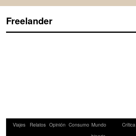
Saltar
al
Freelander
contenido
Viajes
Relatos
Opinión
Consumo
Mundo
Crítica