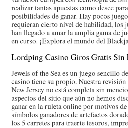
realizar tantas apuestas como desee par
posibilidades de ganar. Hay pocos juego
requieran cierto nivel de habilidad, los
han llegado a amar la amplia gama de j
en curso. ¡Explora el mundo del Blackja
Lordping Casino Giros Gratis Sin
Jewels of the Sea es un juego sencillo d
casino tiene su propio. Nuestra revisió
New Jersey no está completa sin mencio
aspectos del sitio que aún no hemos dis
ganar en la ruleta online por motivos d
símbolos ganadores de artefactos dorad
los 5 carretes para traerte tesoros, impr