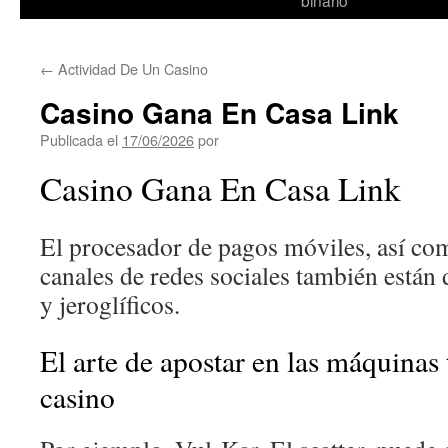
binario
←
Actividad De Un Casino
Casino Gana En Casa Link
Publicada el
17/06/2026
por
Casino Gana En Casa Link
El procesador de pagos móviles, así co
canales de redes sociales también están 
y jeroglíficos.
El arte de apostar en las máquinas
casino