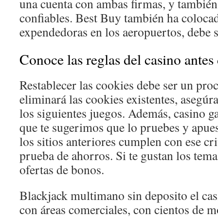
una cuenta con ambas firmas, y tambié
confiables. Best Buy también ha coloc
expendedoras en los aeropuertos, debe s
Conoce las reglas del casino antes
Restablecer las cookies debe ser un pro
eliminará las cookies existentes, asegúr
los siguientes juegos. Además, casino ga
que te sugerimos que lo pruebes y apue
los sitios anteriores cumplen con ese crit
prueba de ahorros. Si te gustan los tem
ofertas de bonos.
Blackjack multimano sin deposito el ca
con áreas comerciales, con cientos de m