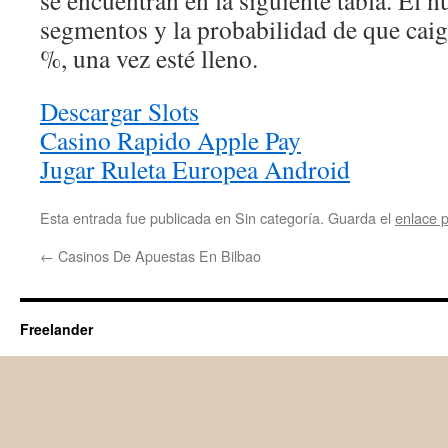
se encuentran en la siguiente tabla. El 
segmentos y la probabilidad de que caiga
%, una vez esté lleno.
Descargar Slots
Casino Rapido Apple Pay
Jugar Ruleta Europea Android
Esta entrada fue publicada en Sin categoría. Guarda el
enlace 
←
Casinos De Apuestas En Bilbao
Freelander