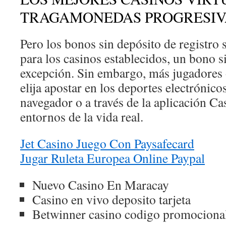
TRAGAMONEDAS PROGRESIV
Pero los bonos sin depósito de registro 
para los casinos establecidos, un bono s
excepción. Sin embargo, más jugadores 
elija apostar en los deportes electrónico
navegador o a través de la aplicación C
entornos de la vida real.
Jet Casino Juego Con Paysafecard
Jugar Ruleta Europea Online Paypal
Nuevo Casino En Maracay
Casino en vivo deposito tarjeta
Betwinner casino codigo promociona