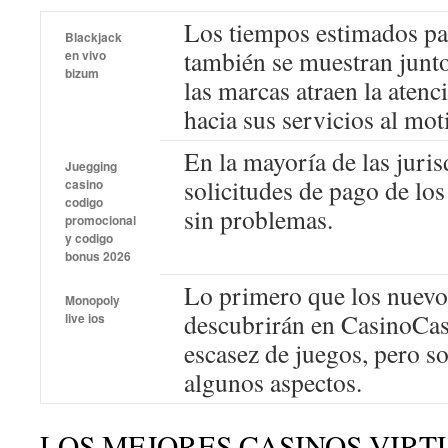
Los tiempos estimados par
Blackjack
también se muestran junt
en vivo
bizum
las marcas atraen la atenc
hacia sus servicios al moti
En la mayoría de las juris
Juegging
solicitudes de pago de los
casino
codigo
sin problemas.
promocional
y codigo
bonus 2026
Lo primero que los nuevo
Monopoly
descubrirán en CasinoCas
live ios
escasez de juegos, pero so
algunos aspectos.
LOS MEJORES CASINOS VIRT