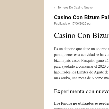
←
Torneos De Casino Nuevo
Casino Con Bizum Pa
Publicada el
17/06/2026
por
Casino Con Bizu
Es un deporte que tiene un enorme
para quienes esta actividad se ha v
bizum pais vasco Pacquiao ganó aún m
para ayudarlo a comenzar el 2023 c
habilitados los Límites de Ajuste de
más arriba, una mesa de 6 como máx
Experimenta con nuevos
Los fondos no utilizados se perde
primeros en penetrar en el merca