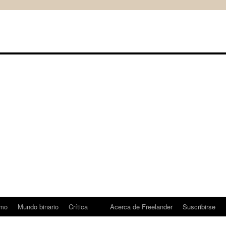
mo
Mundo binario
Crítica
Acerca de Freelander
Suscribirse