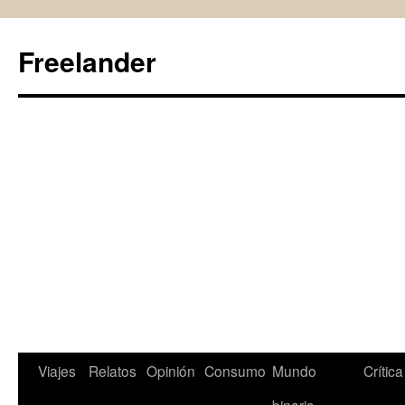
Saltar
al
Freelander
contenido
Viajes
Relatos
Opinión
Consumo
Mundo
Crítica