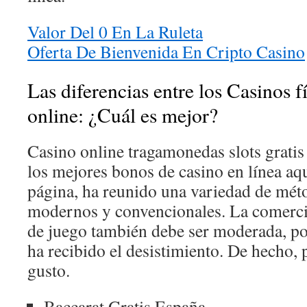
Valor Del 0 En La Ruleta
Oferta De Bienvenida En Cripto Casino
Las diferencias entre los Casinos fí
online: ¿Cuál es mejor?
Casino online tragamonedas slots grati
los mejores bonos de casino en línea aq
página, ha reunido una variedad de mét
modernos y convencionales. La comerci
de juego también debe ser moderada, pod
ha recibido el desistimiento. De hecho, 
gusto.
Baccarat Gratis España