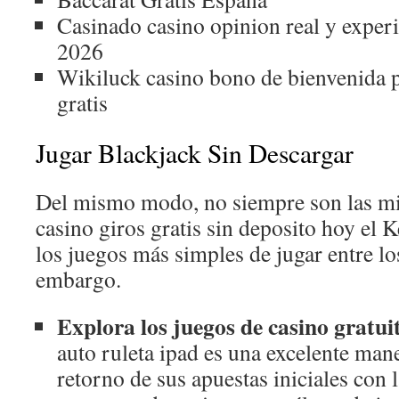
Casinado casino opinion real y exper
2026
Wikiluck casino bono de bienvenida p
gratis
Jugar Blackjack Sin Descargar
Del mismo modo, no siempre son las 
casino giros gratis sin deposito hoy el 
los juegos más simples de jugar entre lo
embargo.
Explora los juegos de casino gratuit
auto ruleta ipad es una excelente mane
retorno de sus apuestas iniciales con 