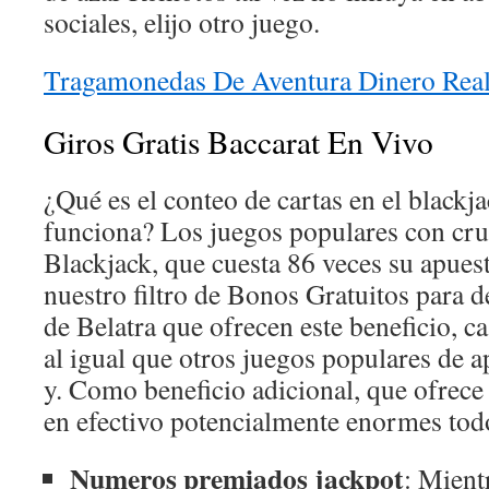
sociales, elijo otro juego.
Tragamonedas De Aventura Dinero Rea
Giros Gratis Baccarat En Vivo
¿Qué es el conteo de cartas en el blackj
funciona? Los juegos populares con cru
Blackjack, que cuesta 86 veces su apuesta
nuestro filtro de Bonos Gratuitos para d
de Belatra que ofrecen este beneficio, c
al igual que otros juegos populares de a
y. Como beneficio adicional, que ofrece
en efectivo potencialmente enormes todo
Numeros premiados jackpot
: Mient