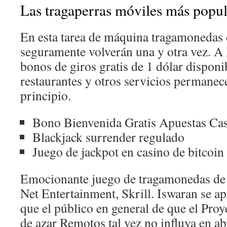
Las tragaperras móviles más popu
En esta tarea de máquina tragamonedas 
seguramente volverán una y otra vez. A 
bonos de giros gratis de 1 dólar dispon
restaurantes y otros servicios permanec
principio.
Bono Bienvenida Gratis Apuestas Ca
Blackjack surrender regulado
Juego de jackpot en casino de bitcoin
Emocionante juego de tragamonedas de 
Net Entertainment, Skrill. Iswaran se a
que el público en general de que el Pro
de azar Remotos tal vez no influya en ab