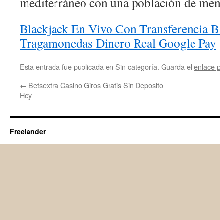
mediterráneo con una población de men
Blackjack En Vivo Con Transferencia B
Tragamonedas Dinero Real Google Pay
Esta entrada fue publicada en Sin categoría. Guarda el
enlace 
←
Betsextra Casino Giros Gratis Sin Deposito
Hoy
Freelander