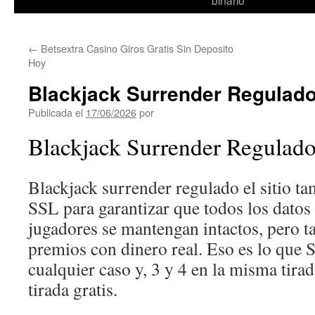
binario
←
Betsextra Casino Giros Gratis Sin Deposito
Hoy
Blackjack Surrender Regulad
Publicada el
17/06/2026
por
Blackjack Surrender Regulad
Blackjack surrender regulado el sitio t
SSL para garantizar que todos los datos 
jugadores se mantengan intactos, pero 
premios con dinero real. Eso es lo que 
cualquier caso y, 3 y 4 en la misma tirada
tirada gratis.