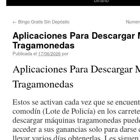
binario
←
Bingo Gratis Sin Depósito
Numero
Aplicaciones Para Descargar
Tragamonedas
Publicada el
17/06/2026
por
Aplicaciones Para Descargar
Tragamonedas
Estos se activan cada vez que se encuen
comodín (Lote de Policía) en los carrete
descargar máquinas tragamonedas puede 
acceder a sus ganancias solo para darse
llevar varios días obtenerlas. Les siguen