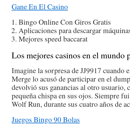
Gane En El Casino
Bingo Online Con Giros Gratis
Aplicaciones para descargar máquina
Mejores speed baccarat
Los mejores casinos en el mundo pa
Imagine la sorpresa de JJ9917 cuando e
Merge lo acusó de participar en el dump
devolvió sus ganancias al otro usuario, 
pequeña chispa en sus ojos. Siempre fu
Wolf Run, durante sus cuatro años de ac
Juegos Bingo 90 Bolas